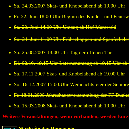
Sa. 24.03.2007 Skat- und Knobelabend ab 19.00 Uhr
Fr. 22. Juni 18.00 Uhr Beginn des Kinder- und Feuerw
Sa. 23. Juni 14.00 Uhr Umzug ab Hof Marowski
So. 24. Juni 11.00 Uhr Frühschoppen und Spanferkele
Sa. 25.08.2007 18.00 Uhr Tag der offenen Tür
Di. 02.10. 19.15.Uhr Laternenumzug ab 19.15.Uhr ab
Sa. 17.11.2007 Skat- und Knobelabend ab 19.00 Uhr
So. 16.12.2007 15.00.Uhr Weihnachtsfeier der Senior
Fr. 18.01.2008 Jahreshauptversammlung der FF Dunke
Sa. 15.03.2008 Skat- und Knobelabend ab 19.00 Uhr
Weitere Veranstaltungen, wenn vorhanden, werden kurzf
Startseite der Homepage