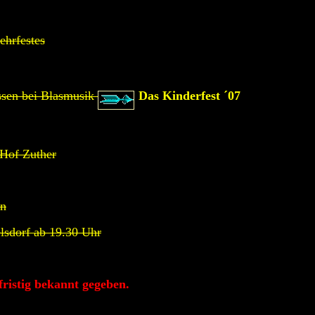
ehrfestes
ssen bei Blasmusik
Das Kinderfest ´07
 Hof Zuther
en
lsdorf ab 19.30 Uhr
ristig bekannt gegeben.